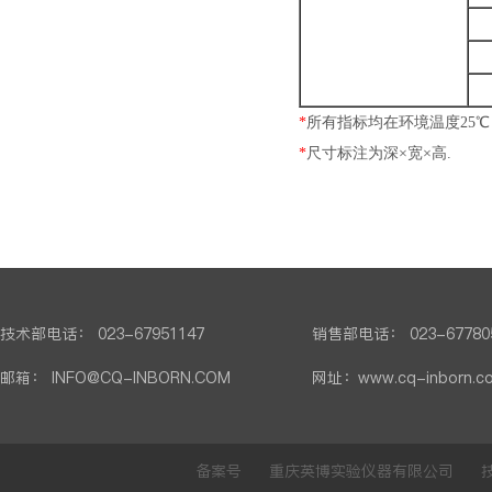
*
所有指标均在环境温度25℃
*
尺寸标注为深×宽×高.
技术部电话： 023-67951147
销售部电话： 023-67780
邮箱： INFO@CQ-INBORN.COM
网址：www.cq-inborn.c
备案号 重庆英博实验仪器有限公司 技