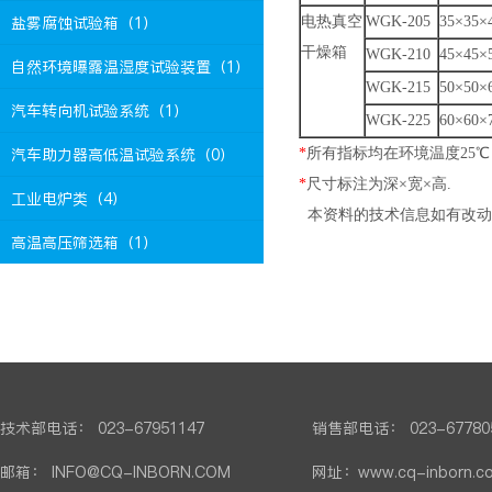
盐雾腐蚀试验箱（1）
电热真空
WGK-205
35×35×
干燥箱
WGK-210
45×45×
自然环境曝露温湿度试验装置（1）
WGK-215
50×50×
汽车转向机试验系统（1）
WGK-225
60×60×
汽车助力器高低温试验系统（0）
*
所有指标均在环境温度25℃
*
尺寸标注为深×宽×高.
工业电炉类（4）
本资料的技术信息如有改动
高温高压筛选箱（1）
技术部电话： 023-67951147
销售部电话： 023-67780
邮箱： INFO@CQ-INBORN.COM
网址：www.cq-inborn.c